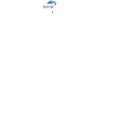
torna
r