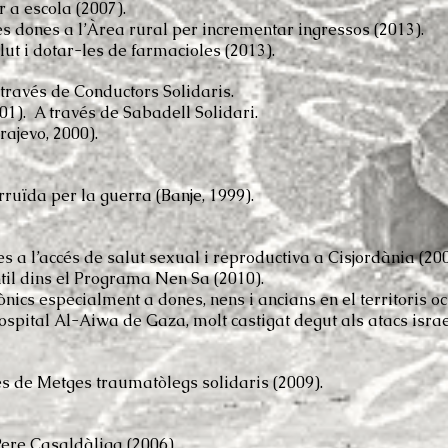
r a escola (2007).
es dones a l’Àrea rural per incrementar ingressos (2013).
ut i dotar-les de farmacioles (2013).
través de Conductors Solidaris.
01). A través de Sabadell Solidari.
rajevo, 2000).
ruïda per la guerra (Banje, 1999).
es a l’accés de salut sexual i reproductiva a Cisjordània (200
ntil dins el Programa Nen Sa (2010).
ònics especialment a dones, nens i ancians en el territoris o
ital Al-Aiwa de Gaza, molt castigat degut als atacs israe
s de Metges traumatòlegs solidaris (2009).
Pere Casaldàliga (2006).