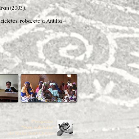
ran (2003).
letes, roba, etc. a Antilla –
Programa
"Som solidaris"
de Ràdio Sant Quirze