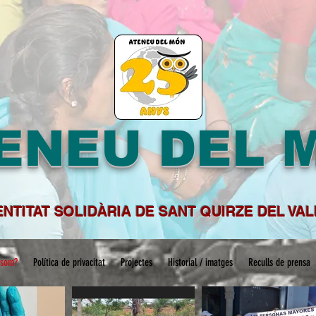
ENEU DEL 
ENTITAT SOLIDÀRIA DE SANT QUIRZE DEL VA
 som?
Política de privacitat
Projectes
Historial / imatges
Reculls de prensa