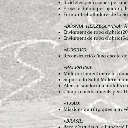
Bicicletes per a nenes per ana
Projecte Bufalà per ajudar a l
Formar treballadoresde la Sal
*BÒSNIA-HERZEGOVINA:
A 
Enviament de roba d’abric (20
Enviament de roba d’abric (Sa
*KÒSOVO:
Reconstrucció d’una escola der
*PALESTINA:
Millora i foment entre les don
Suport a la Salut Matern Infa
Atenció sanitària a malalts cr
Compra medicaments per l’Hosp
*TXAD:
Missions quirúrgiques a travé
*
BRASIL:
Beca d’estudis a la Fundació 