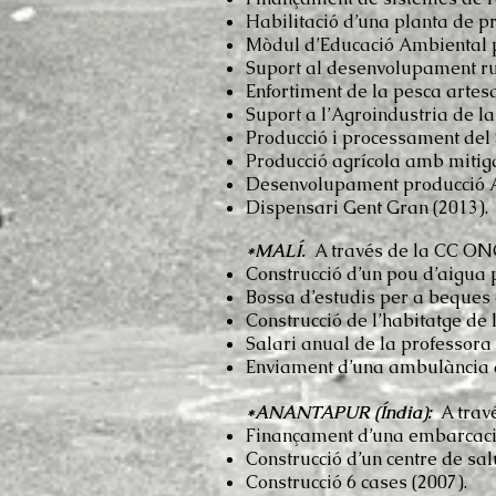
Habilitació d’una planta de p
Mòdul d’Educació Ambiental pe
Suport al desenvolupament rur
Enfortiment de la pesca artes
Suport a l’Agroindustria de l
Producció i processament del 
Producció agrícola amb mitigac
Desenvolupament producció Ag
Dispensari Gent Gran (2013).
*MALÍ.
A través de la CC ON
Construcció d’un pou d’aigua 
Bossa d’estudis per a beques 
Construcció de l’habitatge de 
Salari anual de la professora
Enviament d’una ambulància a
*ANANTAPUR (Índia):
A travé
Finançament d’una embarcaci
Construcció d’un centre de salu
Construcció 6 cases (2007).