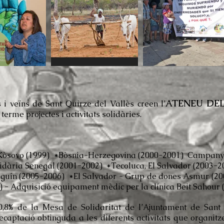
ATENEU DE
 i veïns de Sant Quirze del Vallès creen l’
erme projectes i activitats solidàries.
Kòsovo (1999) *Bòsnia-Herzegovina (2000-2001) Campanya 
olidària Senegal (2001-2002) *Tecoluca, El Salvador (2003
olguín (2005-2006) *El Salvador - Grup de dones Asmur (2
) - Adquisició equipament mèdic per la clínica Beit Sahour
0,8% de la Mesa de Solidaritat de l’Ajuntament de Sant 
ecaptació obtinguda a les diferents activitats que organitz