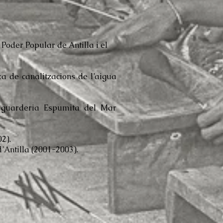
:
 Poder Popular de Antilla i el
xa de canalitzacions de l’aigua
a guarderia Espumita del Mar
2).
’Antilla (2001-2003).