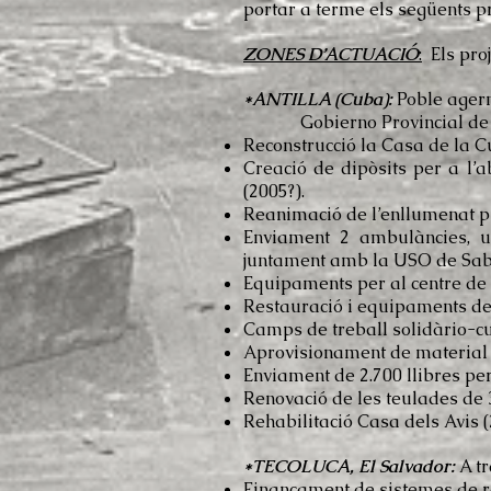
portar a terme els següents pr
ZONES D’ACTUACIÓ
:
Els proj
*ANTILLA (Cuba):
Poble agerm
Gobierno Provincial de H
Reconstrucció la Casa de la Cu
Creació de dipòsits per a l’a
(2005?).
Reanimació de l’enllumenat púb
Enviament 2 ambulàncies, u
juntament amb la USO de Saba
Equipaments per al centre de
Restauració i equipaments del
Camps de treball solidàrio-cu
Aprovisionament de material m
Enviament de 2.700 llibres per
Renovació de les teulades de 
Rehabilitació Casa dels Av
*TECOLUCA, El Salvador:
A tr
Finançament de sistemes de re