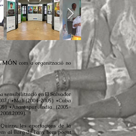
L MÓN
com a organització no
sensibilització en El Salvador
-2007) *Malí (2004-2005) *Cuba
005) *Anantapur , Índia (2005-
(2008.2009).
Quirze, les aportacions de la
em al llarg de l’any, hem pogut