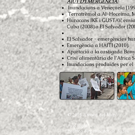
AJUT D’EMERGÈNCIA:
Inundacions a Veneçuela (199
Terratrèmol a Al-Hoceima, M
Huracans IKE i GUSTAV, enviame
Cuba (2008).a El Salvador (20
El Salvador - emergències hu
Emergència a HAITI (2010).
Aportació a la castigada Bany
Crisi alimentària de l’Africa S
Inundacions produïdes per el
© 2015 Ateneu del Món
Avís legal
Política de privacitat de dades