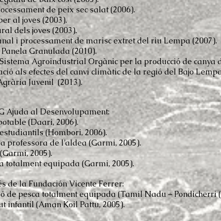
rocessament de peix sec salat (2006).
r al joves (2003).
al dels joves (2003).
anal i processament de marisc extret del riu Lempa (2007).
a Panela Granulada (2010).
Sistema Agroindustrial Orgànic per la producció de canya d
ió als efectes del canvi climàtic de la regió del Bajo Lempa
rària Juvenil (2013).
G Ajuda al Desenvolupament:
potable (Daari, 2006).
estudiantils (Hombori, 2006).
la professora de l’aldea (Garmi, 2005).
 (Garmi, 2005).
 totalment equipada (Garmi, 2005).
s de la Fundación Vicente Ferrer:
ó de pesca totalment equipada
(Tamil Nadu – Pondicherri (
t infantil (Aman Koil Pattu, 2005).