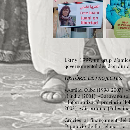
L’any 1997
, un grup d’amics
governamental des d’on dur a t
HISTÒRIC DE PROJECTES:
*Antilla, Cuba (1998-2007) *
i l'India (2001) *Caravana s
- Informatizació provincia H
2007) *Cisjordania (Palestina
Gràcies al finançament del 
Diputació de Barcelona i la r