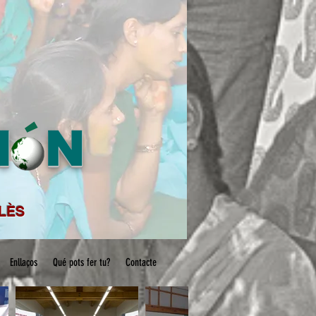
M N
´
LLÈS
Enllaços
Qué pots fer tu?
Contacte