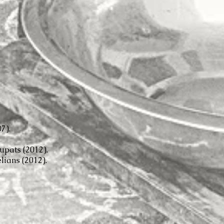
7).
cupats (2012).
lians (2012).