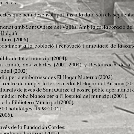
ojectes:
ectes que hem desenvolupat fins a la data són els següents
anat amb Sant Quirze del Vallès. Amb la col·laboració del
olguín:
ltura (2006).
bastiment a la població i renovació i ampliació de la xar
lic de tot el municipi (2004).
n camió, dos vehicles (2001-2004) y Restauració de l
dell (2002).
 dia per a embarassades El Hogar Materno (2002).
 centre de dia per la tercera edat El Hogar del Anciano (200
lturals de joves de Sant Quirze al nostre poble agermanat d
èdic i roba blanca per a l’Hospital del municipi (2001).
 a la Biblioteca Municipal (2000).
300 habitatges (1998-2004).
is (2006).
avés de la Fundación Cordes:
gadiu de baix cost (2005).