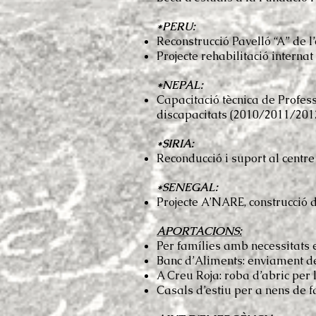
*PERU:
Reconstrucció Pavelló “A” de 
Projecte rehabilitació interna
*NEPAL:
Capacitació tècnica de Profess
discapacitats (2010/2011/201
*SIRIA:
Reconducció i suport al cen
*SENEGAL:
Projecte A’NARE, construcció 
APORTACIONS:
Per famílies amb necessitats 
Banc d’Aliments: enviament de
A Creu Roja: roba d’abric per
Casals d’estiu per a nens de f