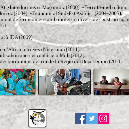
9) *Inundacions a Moçambic (2000) *Terratrèmol a Bam, I
arroc (2004) *Tsunami al Sud-Est Asiàtic (2004-2005).
nt de 2 containers amb material divers de construcció, bicic
05).
racà IDA
(2009).
a d’Africa a través d’Intermón (2011).
ubsahariana i el conflicte a Mali (2012).
 desbordament del riu de la Regió del Bajo Lempa (2011)
.