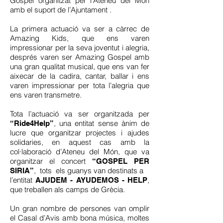
Gospel organitzat per l’Ateneu del Món
amb el suport de l’Ajuntament .
La primera actuació va ser a càrrec de
Amazing Kids, que ens varen
impressionar per la seva joventut i alegria,
després varen ser Amazing Gospel amb
una gran qualitat musical, que ens van fer
aixecar de la cadira, cantar, ballar i ens
varen impressionar per tota l’alegria que
ens varen transmetre.
Tota l’actuació va ser organitzada per
, una entitat sense ànim de
“Ride4Help”
lucre que organitzar projectes i ajudes
solidaries, en aquest cas amb la
col·laboració d’Ateneu del Món, que va
organitzar el concert
“GOSPEL PER
, tots els guanys van destinats a
SIRIA”
l’entitat
,
AJUDEM - AYUDEMOS - HELP
que treballen als camps de Grècia.
Un gran nombre de persones van omplir
el Casal d’Avis amb bona música, moltes