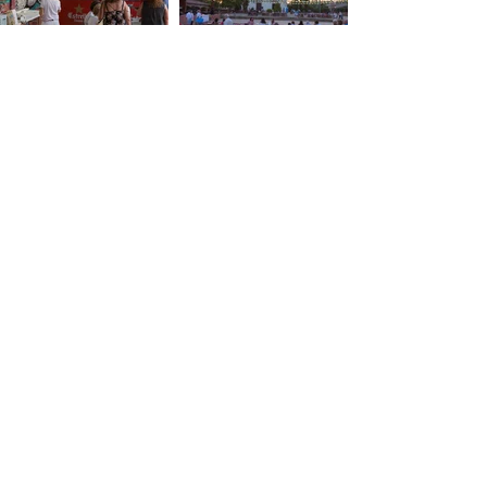
© 2015 Ateneu del Món