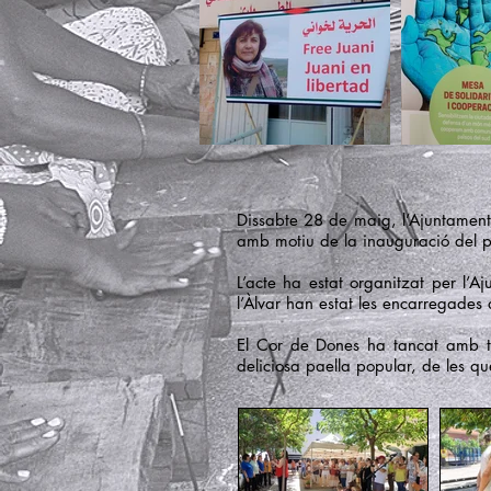
Dissabte 28 de maig, l’Ajuntament
amb motiu de la inauguració del p
L’acte ha estat organitzat per l’A
l’Àlvar han estat les encarregade
El Cor de Dones ha tancat amb tr
deliciosa paella popular, de les qu