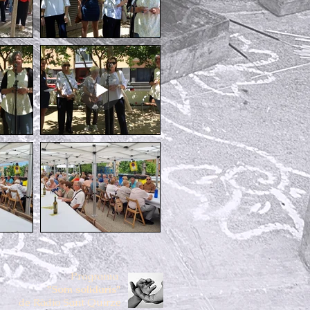
Programa
"Som solidaris"
de Ràdio Sant Quirze