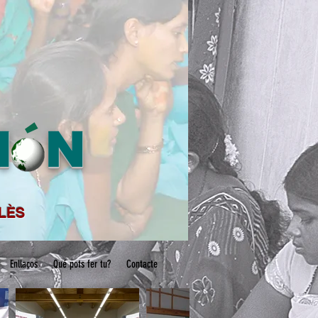
M N
´
LLÈS
Enllaços
Qué pots fer tu?
Contacte