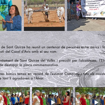
 de Sant Quirze ha reunit un centenar de persones entre amics i fa
ati del Casal d’Avis amb el seu nom.
juntament de Sant Quirze del Vallès i presidit per l’alcaldessa, l’E
s de destapar la placa commemorativa.
es bonics temes en record de l’estimat Company i tots els assis
e tant li agradaven a l’Àlvar.