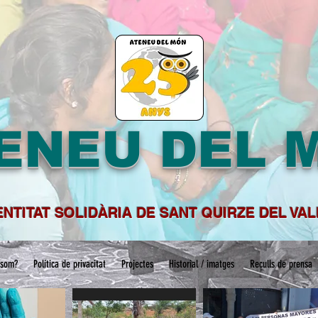
ENEU DEL 
ENTITAT SOLIDÀRIA DE SANT QUIRZE DEL VA
 som?
Política de privacitat
Projectes
Historial / imatges
Reculls de prensa