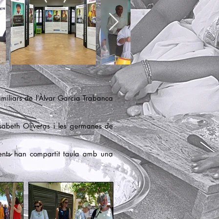
miliars de l’Àlvar Garcia Trabanca
lisabeth Oliveras i les germanes de
tents han compartit taula amb una