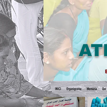
AT
INICI
Organigrama
Memòria
Qui