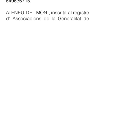
649636715
.
ATENEU DEL MÓN , inscrita al registre
d’ Associacions de la Generalitat de
Catalunya amb el Nº 44108.
© 2015 Ateneu del Món
Avís legal
Política de privacitat de dades
Programa
"Som solidaris"
de Ràdio Sant
Quirze