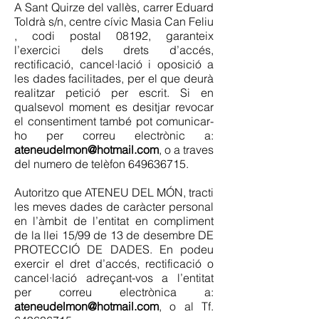
A Sant Quirze del vallès, carrer Eduard
Toldrà s/n, centre cívic Masia Can Feliu
, codi postal 08192, garanteix
l’exercici dels drets d’accés,
rectificació, cancel·lació i oposició a
les dades facilitades, per el que deurà
realitzar petició per escrit. Si en
qualsevol moment es desitjar revocar
el consentiment també pot comunicar-
ho per correu electrònic a:
ateneudelmon@hotmail.com
, o a traves
del numero de telèfon
649636715
.
Autoritzo que ATENEU DEL MÓN, tracti
les meves dades de caràcter personal
en l’àmbit de l’entitat en compliment
de la llei 15/99 de 13 de desembre DE
PROTECCIÓ DE DADES. En podeu
exercir el dret d’accés, rectificació o
cancel·lació adreçant-vos a l’entitat
per correu electrònica a:
ateneudelmon@hotmail.com
, o al Tf.