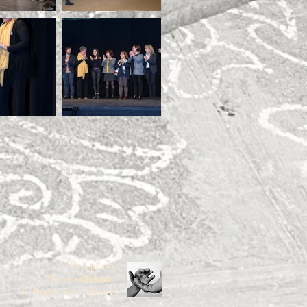
Programa
"Som solidaris"
de Ràdio Sant Quirze