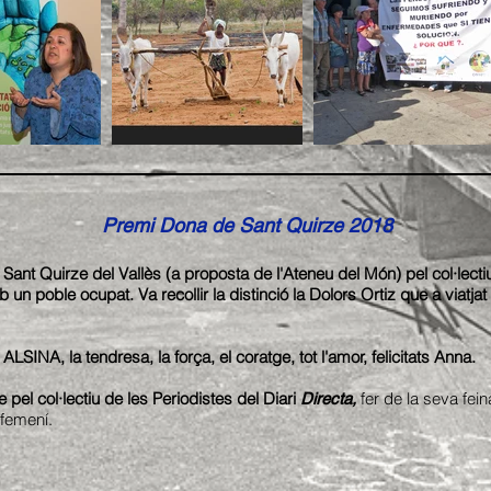
Premi Dona de Sant Quirze 2018
Sant Quirze del Vallès (a proposta de l'Ateneu del Món) pel col·lect
b un poble ocupat. Va recollir la distinció la Dolors Ortiz que a viatja
SINA, la tendresa, la força, el coratge, tot l'amor, felicitats Anna.
el col·lectiu de les Periodistes del Diari
fer de la seva fei
Directa,
 femení.