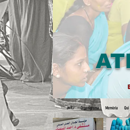
AT
INICI
Organigrama
Memòria
Qui