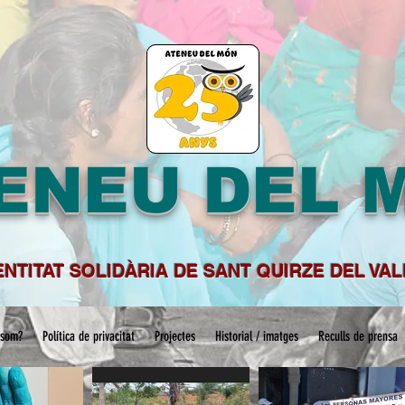
ENEU DEL 
ENTITAT SOLIDÀRIA DE SANT QUIRZE DEL VA
 som?
Política de privacitat
Projectes
Historial / imatges
Reculls de prensa