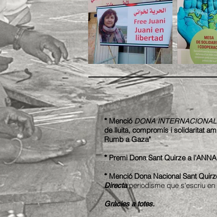
Menció
*
DONA INTERNACIONAL
de lluita, compromís i solidaritat am
Rumb a Gaza"
Premi Dona Sant Quirze a l'ANNA AL
*
Menció Dona Nacional Sant Quirze p
*
periodisme que s'escriu en
Directa
Gràcies a totes.