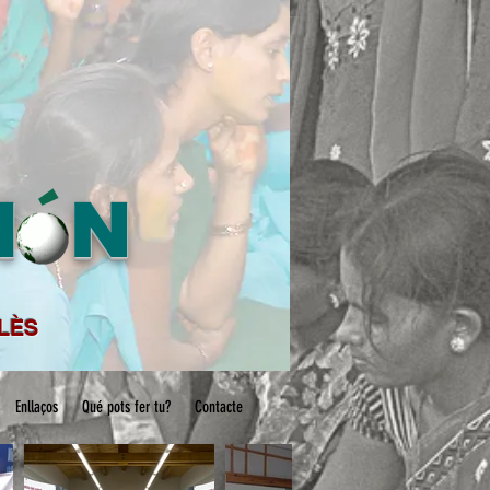
M N
´
LLÈS
Enllaços
Qué pots fer tu?
Contacte