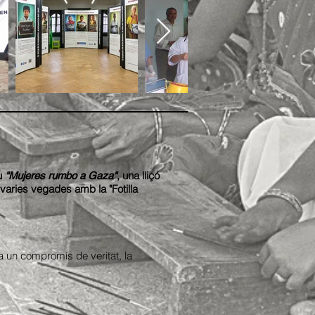
iu
, una lliçó
"Mujeres rumbo a Gaza"
t varies vegades amb la "Fotilla
na un compromís de veritat, la