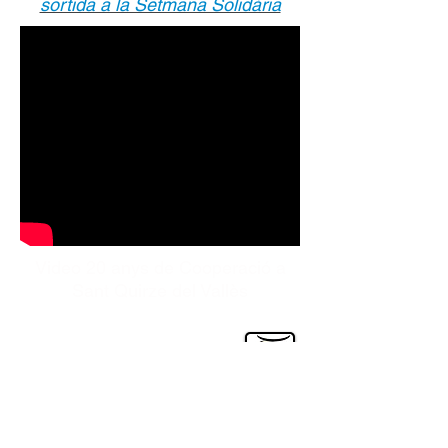
sortida a la Setmana Solidària
Video 20 anys de Cooperació a
Sant Quirze del Vallès
© 2015 Ateneu del Món
Avís legal
Política de privacitat de dades